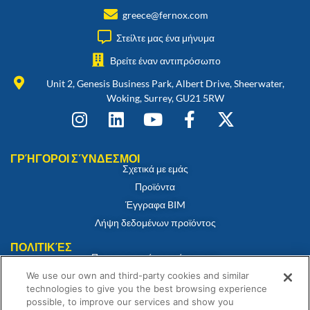
greece@fernox.com
Στείλτε μας ένα μήνυμα
Βρείτε έναν αντιπρόσωπο
Unit 2, Genesis Business Park, Albert Drive, Sheerwater,
Woking, Surrey, GU21 5RW
ΓΡΉΓΟΡΟΙ ΣΎΝΔΕΣΜΟΙ
Σχετικά με εμάς
Προϊόντα
Έγγραφα BIM
Λήψη δεδομένων προϊόντος
ΠΟΛΙΤΙΚΈΣ
Πιστοποιητικό συμμόρφωσης
Πολιτική για τα cookies
We use our own and third-party cookies and similar
technologies to give you the best browsing experience
Αποποίηση ευθύνης
possible, to improve our services and show you