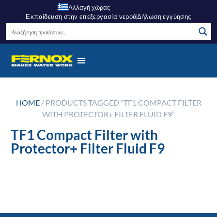
Αλλαγή χώρας
Εκπαίδευση στην επεξεργασία νερού
Δήλωση εγγύησης
HOME
/ PRODUCTS TAGGED “TF1 COMPACT FILTER
WITH PROTECTOR+ FILTER FLUID F9”
TF1 Compact Filter with
Protector+ Filter Fluid F9