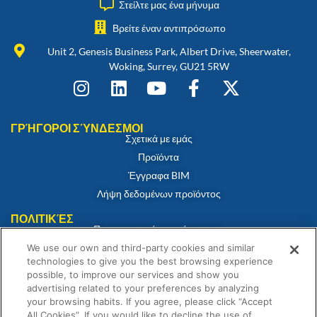
Στείλτε μας ένα μήνυμα
Βρείτε έναν αντιπρόσωπο
Unit 2, Genesis Business Park, Albert Drive, Sheerwater,
Woking, Surrey, GU21 5RW
ΓΡΉΓΟΡΟΙ ΣΎΝΔΕΣΜΟΙ
Σχετικά με εμάς
Προϊόντα
Έγγραφα BIM
Λήψη δεδομένων προϊόντος
ΠΟΛΙΤΙΚΈΣ
Πιστοποιητικό συμμόρφωσης
Πολιτική για τα cookies
We use our own and third-party cookies and similar
technologies to give you the best browsing experience
Αποποίηση ευθύνης
possible, to improve our services and show you
Πολιτική απορρήτου
advertising related to your preferences by analyzing
your browsing habits. If you agree, please click “Accept
Όροι και Προϋποθέσεις Πώλησης
All Cookies”. If you would like to decline the use of