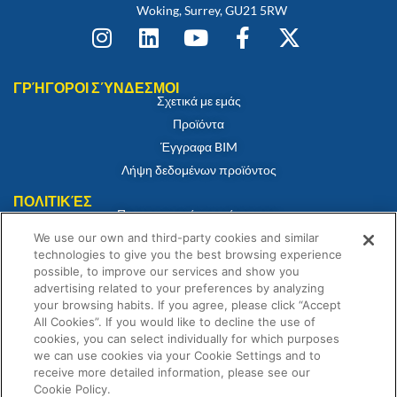
Woking, Surrey, GU21 5RW
ΓΡΉΓΟΡΟΙ ΣΎΝΔΕΣΜΟΙ
Σχετικά με εμάς
Προϊόντα
Έγγραφα BIM
Λήψη δεδομένων προϊόντος
ΠΟΛΙΤΙΚΈΣ
Πιστοποιητικό συμμόρφωσης
Πολιτική για τα cookies
We use our own and third-party cookies and similar
technologies to give you the best browsing experience
Αποποίηση ευθύνης
possible, to improve our services and show you
Πολιτική απορρήτου
advertising related to your preferences by analyzing
your browsing habits. If you agree, please click “Accept
Όροι και Προϋποθέσεις Πώλησης
All Cookies”. If you would like to decline the use of
Δήλωση εγγύησης
cookies, you can select individually for which purposes
we can use cookies via your Cookie Settings and to
receive more detailed information, please see our
Cookie Policy.