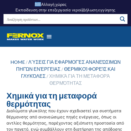
Αλλαγή χώρας
Εκπαίδευση στην επεξεργασία νερού
Δήλωση εγγύησης
HOME
/
ΛΎΣΕΙΣ ΓΙΑ ΕΦΑΡΜΟΓΈΣ ΑΝΑΝΕΏΣΙΜΩΝ
ΠΗΓΏΝ ΕΝΈΡΓΕΙΑΣ
/
ΘΕΡΜΙΚΟΊ ΦΟΡΕΊΣ ΚΑΙ
ΓΛΥΚΌΛΕΣ
/ ΧΗΜΙΚΆ ΓΙΑ ΤΗ ΜΕΤΑΦΟΡΆ
ΘΕΡΜΌΤΗΤΑΣ
Χημικά για τη μεταφορά
θερμότητας
Διαλύματα γλυκόλης που έχουν σχεδιαστεί για συστήματα
θέρμανσης από ανανεώσιμες πηγές ενέργειας, όπως οι
αντλίες θερμότητας, παρέχοντας αξιόπιστη προστασία από
τον παγετό, ενώ συμβάλλουν στη διατήρηση της απόδοσης