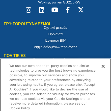
Woking, Surrey, GU21 5RW
ΓΡΉΓΟΡΟΙ ΣΎΝΔΕΣΜΟΙ
Σχετικά με εμάς
Προϊόντα
Έγγραφα BIM
Λήψη δεδομένων προϊόντος
ΠΟΛΙΤΙΚΈΣ
Πιστοποιητικό συμμόρφωσης
Πολιτική για τα cookies
We use our own and third-party cookies and similar
technologies to give you the best browsing experience
Αποποίηση ευθύνης
possible, to improve our services and show you
Πολιτική απορρήτου
advertising related to your preferences by analyzing
your browsing habits. If you agree, please click “Accept
Όροι και Προϋποθέσεις Πώλησης
All Cookies”. If you would like to decline the use of
Δήλωση εγγύησης
cookies, you can select individually for which purposes
we can use cookies via your Cookie Settings and to
receive more detailed information, please see our
Cookie Policy.