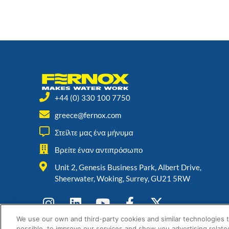
+44 (0) 330 100 7750
greece@fernox.com
Στείλτε μας ένα μήνυμα
Βρείτε έναν αντιπρόσωπο
Unit 2, Genesis Business Park, Albert Drive,
Sheerwater, Woking, Surrey, GU21 5RW
We use our own and third-party cookies and similar technologies 
possible, to improve our services and show you advertising relate