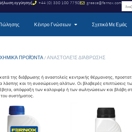
Δήλωση εγγύησης
+44 (0) 330 100 7750
greece@fernox.com
 Πώλησης
Κέντρο Γνώσεων
Σχετικά Με Εμάς
ΧΗΜΙΚΆ ΠΡΟΪΌΝΤΑ
/ ΑΝΑΣΤΟΛΕΊΣ ΔΙΆΒΡΩΣΗΣ
 κατά της διάβρωσης ή αναστολείς κεντρικής θέρμανσης, προστατ
ία λάσπης και τη συσσώρευση αλάτων. Οι βλαβερές επιπτώσεις τ
έβητα, απόφραξη των καλοριφέρ ή των σωληνώσεων και βλάβη στ
 του συστήματος.