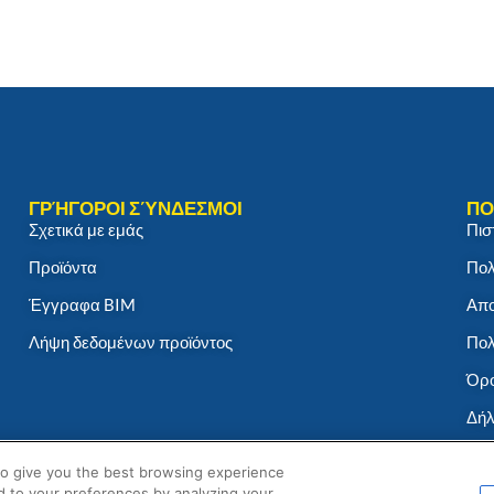
ΓΡΉΓΟΡΟΙ ΣΎΝΔΕΣΜΟΙ
ΠΟ
Σχετικά με εμάς
Πισ
Προϊόντα
Πολ
Έγγραφα BIM
Απο
Λήψη δεδομένων προϊόντος
Πολ
Όρο
Δήλ
to give you the best browsing experience
d to your preferences by analyzing your