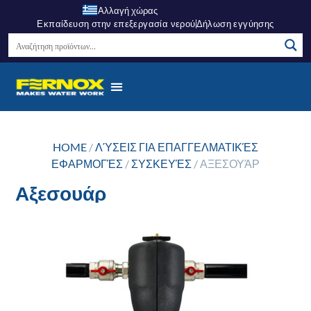
Αλλαγή χώρας
Εκπαίδευση στην επεξεργασία νερού
Δήλωση εγγύησης
HOME
/
ΛΎΣΕΙΣ ΓΙΑ ΕΠΑΓΓΕΛΜΑΤΙΚΈΣ
ΕΦΑΡΜΟΓΈΣ
/
ΣΥΣΚΕΥΈΣ
/ ΑΞΕΣΟΥΆΡ
Αξεσουάρ