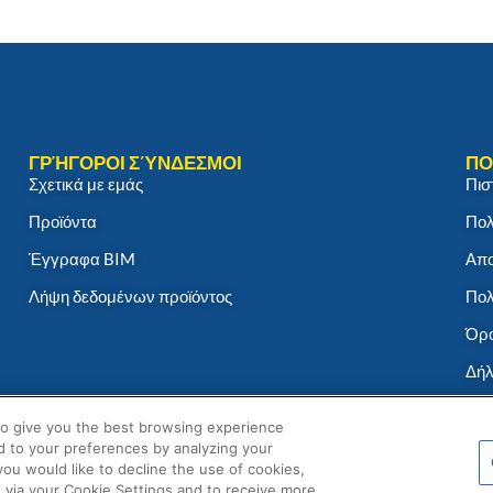
ΓΡΉΓΟΡΟΙ ΣΎΝΔΕΣΜΟΙ
ΠΟ
Σχετικά με εμάς
Πισ
Προϊόντα
Πολ
Έγγραφα BIM
Απο
Λήψη δεδομένων προϊόντος
Πολ
Όρο
Δήλ
to give you the best browsing experience
d to your preferences by analyzing your
 you would like to decline the use of cookies,
 via your Cookie Settings and to receive more