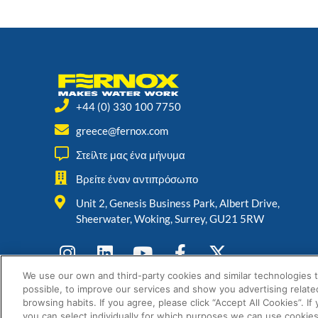
+44 (0) 330 100 7750
greece@fernox.com
Στείλτε μας ένα μήνυμα
Βρείτε έναν αντιπρόσωπο
Unit 2, Genesis Business Park, Albert Drive,
Sheerwater, Woking, Surrey, GU21 5RW
We use our own and third-party cookies and similar technologies 
possible, to improve our services and show you advertising relate
browsing habits. If you agree, please click “Accept All Cookies”. If
you can select individually for which purposes we can use cookies