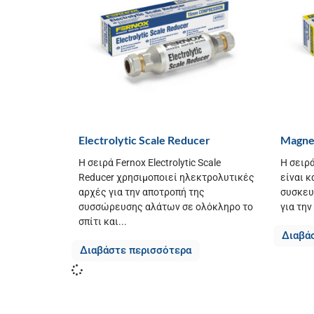
Electrolytic Scale Reducer
Magnet
Η σειρά Fernox Electrolytic Scale
Η σειρά
Reducer χρησιμοποιεί ηλεκτρολυτικές
είναι κ
αρχές για την αποτροπή της
συσκευ
συσσώρευσης αλάτων σε ολόκληρο το
για την
σπίτι και...
Διαβά
Διαβάστε περισσότερα