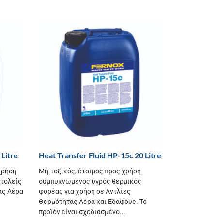
 Litre
Heat Transfer Fluid HP-15c 20 Litre
χρήση
Μη-τοξικός, έτοιμος προς χρήση
στολείς
συμπυκνωμένος υγρός θερμικός
ας Αέρα
φορέας για χρήση σε Αντλίες
Θερμότητας Αέρα και Εδάφους. Το
προϊόν είναι σχεδιασμένο...