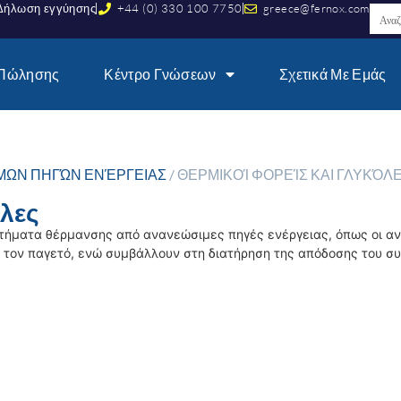
Δήλωση εγγύησης
+44 (0) 330 100 7750
greece@fernox.com
 Πώλησης
Κέντρο Γνώσεων
Σχετικά Με Εμάς
ΜΩΝ ΠΗΓΏΝ ΕΝΈΡΓΕΙΑΣ
/ ΘΕΡΜΙΚΟΊ ΦΟΡΕΊΣ ΚΑΙ ΓΛΥΚΌΛ
όλες
στήματα θέρμανσης από ανανεώσιμες πηγές ενέργειας, όπως οι αν
 τον παγετό, ενώ συμβάλλουν στη διατήρηση της απόδοσης του συ