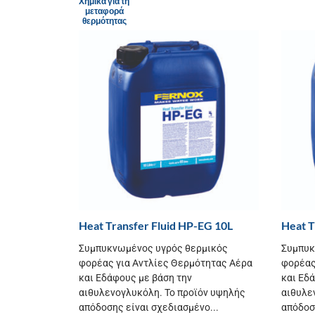
Χημικά για τη
μεταφορά
θερμότητας
Heat Transfer Fluid HP-EG 10L
Heat T
Συμπυκνωμένος υγρός θερμικός
Συμπυκ
φορέας για Αντλίες Θερμότητας Αέρα
φορέας
και Εδάφους με βάση την
και Εδ
αιθυλενογλυκόλη. Το προϊόν υψηλής
αιθυλε
απόδοσης είναι σχεδιασμένο...
απόδοσ