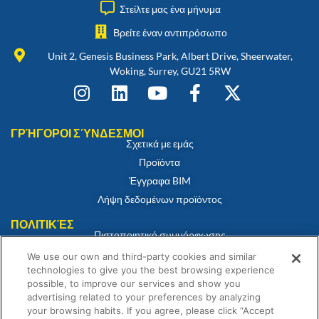
Στείλτε μας ένα μήνυμα
Βρείτε έναν αντιπρόσωπο
Unit 2, Genesis Business Park, Albert Drive, Sheerwater,
Woking, Surrey, GU21 5RW
ΓΡΉΓΟΡΟΙ ΣΎΝΔΕΣΜΟΙ
Σχετικά με εμάς
Προϊόντα
Έγγραφα BIM
Λήψη δεδομένων προϊόντος
ΠΟΛΙΤΙΚΈΣ
Πιστοποιητικό συμμόρφωσης
Πολιτική για τα cookies
We use our own and third-party cookies and similar
technologies to give you the best browsing experience
Αποποίηση ευθύνης
possible, to improve our services and show you
Πολιτική απορρήτου
advertising related to your preferences by analyzing
Όροι και Προϋποθέσεις Πώλησης
your browsing habits. If you agree, please click “Accept