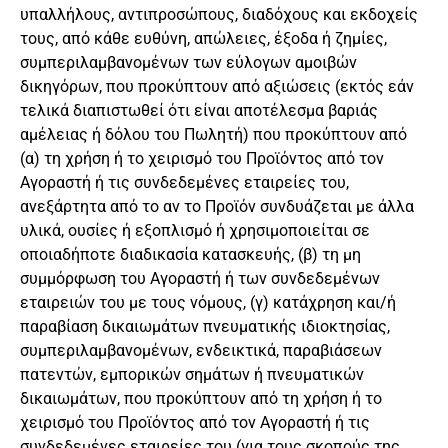
υπαλλήλους, αντιπροσώπους, διαδόχους και εκδοχείς
τους, από κάθε ευθύνη, απώλειες, έξοδα ή ζημίες,
συμπεριλαμβανομένων των εύλογων αμοιβών
δικηγόρων, που προκύπτουν από αξιώσεις (εκτός εάν
τελικά διαπιστωθεί ότι είναι αποτέλεσμα βαριάς
αμέλειας ή δόλου του Πωλητή) που προκύπτουν από
(α) τη χρήση ή το χειρισμό του Προϊόντος από τον
Αγοραστή ή τις συνδεδεμένες εταιρείες του,
ανεξάρτητα από το αν το Προϊόν συνδυάζεται με άλλα
υλικά, ουσίες ή εξοπλισμό ή χρησιμοποιείται σε
οποιαδήποτε διαδικασία κατασκευής, (β) τη μη
συμμόρφωση του Αγοραστή ή των συνδεδεμένων
εταιρειών του με τους νόμους, (γ) κατάχρηση και/ή
παραβίαση δικαιωμάτων πνευματικής ιδιοκτησίας,
συμπεριλαμβανομένων, ενδεικτικά, παραβιάσεων
πατεντών, εμπορικών σημάτων ή πνευματικών
δικαιωμάτων, που προκύπτουν από τη χρήση ή το
χειρισμό του Προϊόντος από τον Αγοραστή ή τις
συνδεδεμένες εταιρείες του (για τους σκοπούς της