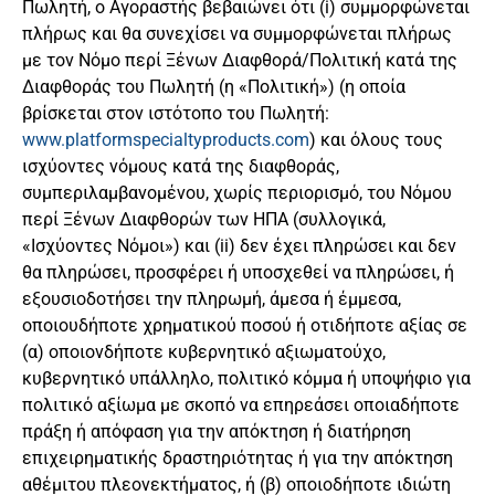
Πωλητή, ο Αγοραστής βεβαιώνει ότι (i) συμμορφώνεται
πλήρως και θα συνεχίσει να συμμορφώνεται πλήρως
με τον Νόμο περί Ξένων Διαφθορά/Πολιτική κατά της
Διαφθοράς του Πωλητή (η «Πολιτική») (η οποία
βρίσκεται στον ιστότοπο του Πωλητή:
www.platformspecialtyproducts.com
) και όλους τους
ισχύοντες νόμους κατά της διαφθοράς,
συμπεριλαμβανομένου, χωρίς περιορισμό, του Νόμου
περί Ξένων Διαφθορών των ΗΠΑ (συλλογικά,
«Ισχύοντες Νόμοι») και (ii) δεν έχει πληρώσει και δεν
θα πληρώσει, προσφέρει ή υποσχεθεί να πληρώσει, ή
εξουσιοδοτήσει την πληρωμή, άμεσα ή έμμεσα,
οποιουδήποτε χρηματικού ποσού ή οτιδήποτε αξίας σε
(α) οποιονδήποτε κυβερνητικό αξιωματούχο,
κυβερνητικό υπάλληλο, πολιτικό κόμμα ή υποψήφιο για
πολιτικό αξίωμα με σκοπό να επηρεάσει οποιαδήποτε
πράξη ή απόφαση για την απόκτηση ή διατήρηση
επιχειρηματικής δραστηριότητας ή για την απόκτηση
αθέμιτου πλεονεκτήματος, ή (β) οποιοδήποτε ιδιώτη