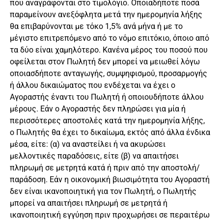
που αναγράφονται στο τιμολόγιο. Οποιαδήποτε ποσά
παραμείνουν ανεξόφλητα μετά την ημερομηνία λήξης
θα επιβαρύνονται με τόκο 1,5% ανά μήνα ή με το
μέγιστο επιτρεπόμενο από το νόμο επιτόκιο, όποιο από
τα δύο είναι χαμηλότερο. Κανένα μέρος του ποσού που
οφείλεται στον Πωλητή δεν μπορεί να μειωθεί λόγω
οποιασδήποτε ανταγωγής, συμψηφισμού, προσαρμογής
ή άλλου δικαιώματος που ενδέχεται να έχει ο
Αγοραστής έναντι του Πωλητή ή οποιουδήποτε άλλου
μέρους. Εάν ο Αγοραστής δεν πληρώσει για μία ή
περισσότερες αποστολές κατά την ημερομηνία λήξης,
ο Πωλητής θα έχει το δικαίωμα, εκτός από άλλα ένδικα
μέσα, είτε: (α) να αναστείλει ή να ακυρώσει
μελλοντικές παραδόσεις, είτε (β) να απαιτήσει
πληρωμή σε μετρητά κατά ή πριν από την αποστολή/
παράδοση. Εάν η οικονομική βιωσιμότητα του Αγοραστή
δεν είναι ικανοποιητική για τον Πωλητή, ο Πωλητής
μπορεί να απαιτήσει πληρωμή σε μετρητά ή
ικανοποιητική εγγύηση πριν προχωρήσει σε περαιτέρω