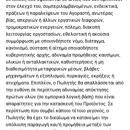
στον έλεγχό του, συμπεριλαμβανομένων, ενδεικτικά,
πράξεων ή παραλείψεων του Αγοραστή, ανωτέρας
βίας, απεργιών ή άλλων εργατικών διαφορών,
τρομοκρατικών ενεργειών, πόλεμο, διακοπή
λειτουργίας εργοστασίων, εθελοντική ή ακούσια
συμμόρφωση με οποιονδήποτε νόμο, διάταγμα,
κανονισμό, σύσταση ή αίτημα οποιασδήποτε
κυβερνητικής αρχής, αδυναμία προμήθειας καυσίμων,
υλικών ή ανταλλακτικών, καθυστερήσεις ή μη
διαθεσιμότητα μεταφορικών μέσων, βλάβες
μηχανημάτων ή εξοπλισμού, πυρκαγιές, εκρήξεις ή
ατυχήματα. Επιπλέον, ο Πωλητής θα απαλλάσσεται από
την ευθύνη σε περίπτωση αδυναμίας απόκτησης
πρώτων υλών (σε εμπορικά λογική βάση) που είναι
απαραίτητες για την κατασκευή του Προϊόντος. Σε
περίπτωση που συμβεί κάποιο τέτοιο γεγονός, ο
Πωλητής θα έχει το δικαίωμα να κατανείμει την
υπόλοιπη παραγωγή και/ή προμήθεια μεταξύ των