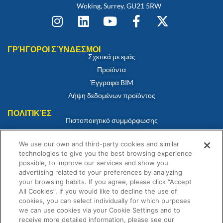
Woking, Surrey, GU21 5RW
ΓΡΉΓΟΡΟΙ ΣΎΝΔΕΣΜΟΙ
Σχετικά με εμάς
Προϊόντα
Έγγραφα BIM
Λήψη δεδομένων προϊόντος
ΠΟΛΙΤΙΚΈΣ
Πιστοποιητικό συμμόρφωσης
Πολιτική για τα cookies
We use our own and third-party cookies and similar
Αποποίηση ευθύνης
technologies to give you the best browsing experience
Πολιτική απορρήτου
possible, to improve our services and show you
Όροι και Προϋποθέσεις Πώλησης
advertising related to your preferences by analyzing
your browsing habits. If you agree, please click “Accept
Δήλωση εγγύησης
All Cookies”. If you would like to decline the use of
cookies, you can select individually for which purposes
we can use cookies via your Cookie Settings and to
receive more detailed information, please see our