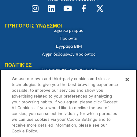
ΓΡΉΓΟΡΟΙ ΣΎΝΔΕΣΜΟΙ
Σχετικά με εμάς
Προϊόντα
Έγγραφα BIM
Λήψη δεδομένων προϊόντος
ΠΟΛΙΤΙΚΈΣ
Πιστοποιητικό συμμόρφωσης
Πολιτική για τα cookies
We use our own and third-party cookies and similar
technologies to give you the best browsing experience
Αποποίηση ευθύνης
possible, to improve our services and show you
Πολιτική απορρήτου
advertising related to your preferences by analyzing
Όροι και Προϋποθέσεις Πώλησης
your browsing habits. If you agree, please click “Accept
All Cookies”. If you would like to decline the use of
Δήλωση εγγύησης
cookies, you can select individually for which purposes
we can use cookies via your Cookie Settings and to
receive more detailed information, please see our
Cookie Policy.