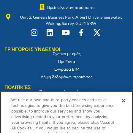
Βρείτε έναν αντιπρόσωπο
Unit 2, Genesis Business Park, Albert Drive, Sheerwater,
Woking, Surrey, GU21 5RW
ΓΡΉΓΟΡΟΙ ΣΎΝΔΕΣΜΟΙ
Σχετικά με εμάς
Προϊόντα
Έγγραφα BIM
Λήψη δεδομένων προϊόντος
ΠΟΛΙΤΙΚΈΣ
Πιστοποιητικό συμμόρφωσης
Πολιτική για τα cookies
We use our own and third-party cookies and similar
technologies to give you the best browsing experience
Αποποίηση ευθύνης
possible, to improve our services and show you
Πολιτική απορρήτου
advertising related to your preferences by analyzing
your browsing habits. If you agree, please click “Accept
Όροι και Προϋποθέσεις Πώλησης
All Cookies”. If you would like to decline the use of
Δήλωση εγγύησης