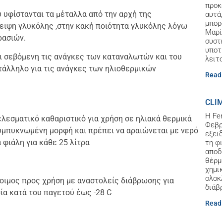
προκ
 υφίστανται τα μέταλλα από την αρχή της
αυτά
μπορ
λειψη γλυκόλης ,στην κακή ποιότητα γλυκόλης λόγω
Μαρί
ρασιών.
συστ
υποτ
 σεβόμενη τις ανάγκες των καταναλωτών και του
λειτ
τάλληλο για τις ανάγκες των ηλιοθερμικών
Read
CLI
Η Fe
τελεσματικό καθαριστικό για χρήση σε ηλιακά θερμικά
Φεβρ
 συμπυκνωμένη μορφή και πρέπει να αραιώνεται με νερό
εξει
α φιάλη για κάθε 25 λίτρα
τη φ
αποδ
θέρμ
χημι
ολοκ
τοιμος προς χρήση με αναστολείς διάβρωσης για
διάβ
ία κατά του παγετού έως -28 C
Read