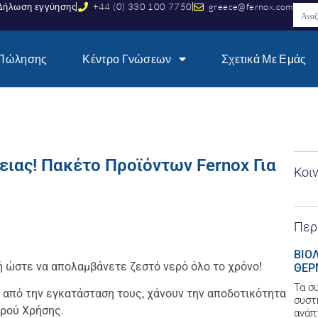
Δήλωση εγγύησης
+44 (0) 330 100 7750
greece@fernox.com
 Πώλησης
Κέντρο Γνώσεων
Σχετικά Με Εμάς
ειας! Πακέτο Προϊόντων Fernox Για
Κοι
Περ
ΒΙΟ
ή ώστε να απολαμβάνετε ζεστό νερό όλο το χρόνο!
ΘΕΡ
Τα σ
 από την εγκατάσταση τους, χάνουν την αποδοτικότητα
συστ
ερού Χρήσης.
ανάπ