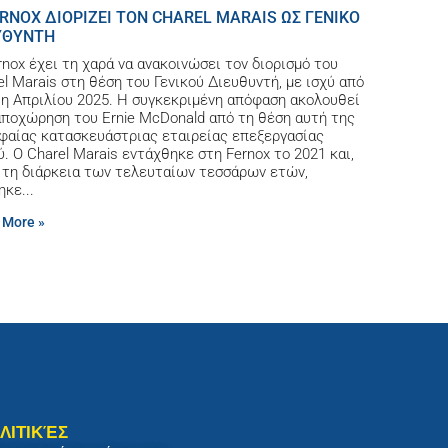
ERNOX ΔΙΟΡΙΖΕΙ ΤΟΝ CHAREL MARAIS ΩΣ ΓΕΝΙΚΟ
ΥΘΥΝΤΗ
rnox έχει τη χαρά να ανακοινώσει τον διορισμό του
el Marais στη θέση του Γενικού Διευθυντή, με ισχύ από
1η Απριλίου 2025. Η συγκεκριμένη απόφαση ακολουθεί
αποχώρηση του Ernie McDonald από τη θέση αυτή της
φαίας κατασκευάστριας εταιρείας επεξεργασίας
ύ. Ο Charel Marais εντάχθηκε στη Fernox το 2021 και,
 τη διάρκεια των τελευταίων τεσσάρων ετών,
ηκε
 More »
ΛΙΤΙΚΈΣ