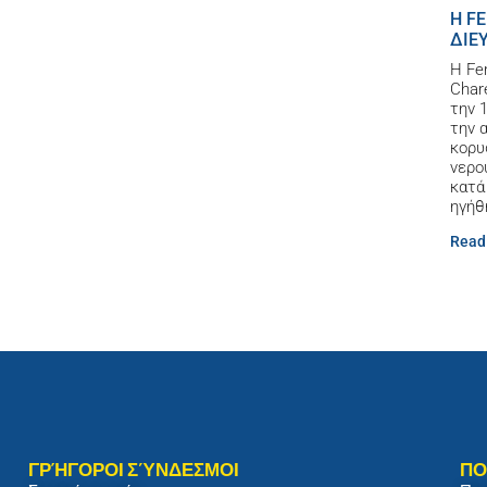
Η F
ΔΙΕ
Η Fe
Char
την 
την 
κορυ
νερο
κατά
ηγήθ
Read
ΓΡΉΓΟΡΟΙ ΣΎΝΔΕΣΜΟΙ
ΠΟ