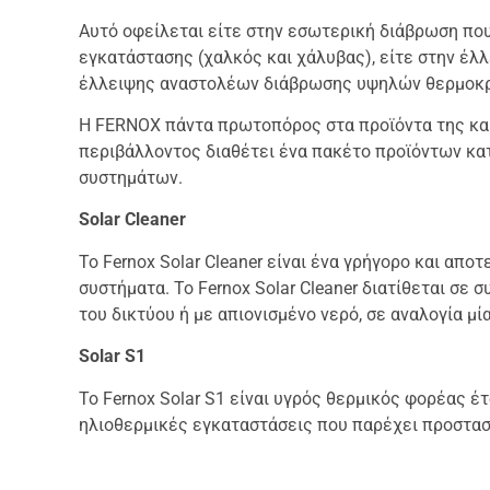
Αυτό οφείλεται είτε στην εσωτερική διάβρωση που
εγκατάστασης (χαλκός και χάλυβας), είτε στην έλ
έλλειψης αναστολέων διάβρωσης υψηλών θερμοκ
Η FERNOX πάντα πρωτοπόρος στα προϊόντα της και
περιβάλλοντος διαθέτει ένα πακέτο προϊόντων κα
συστημάτων.
Solar Cleaner
Το Fernox Solar Cleaner είναι ένα γρήγορο και απο
συστήματα. Το Fernox Solar Cleaner διατίθεται σε
του δικτύου ή με απιονισμένο νερό, σε αναλογία μί
Solar S1
To Fernox Solar S1 είναι υγρός θερμικός φορέας έ
ηλιοθερμικές εγκαταστάσεις που παρέχει προστασ