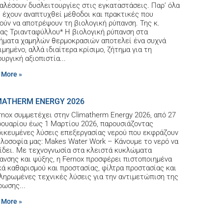
αλέσουν δυσλειτουργίες στις εγκαταστάσεις. Παρ’ όλα
, έχουν αναπτυχθεί μέθοδοι και πρακτικές που
ούν να αποτρέψουν τη βιολογική ρύπανση. Της κ.
ας Τριανταφύλλου* Η βιολογική ρύπανση στα
ήματα χαμηλών θερμοκρασιών αποτελεί ένα συχνά
ιμημένο, αλλά ιδιαίτερα κρίσιμο, ζήτημα για τη
ουργική αξιοπιστία
 More »
MATHERM ENERGY 2026
rnox συμμετέχει στην Climatherm Energy 2026, από 27
ουαρίου έως 1 Μαρτίου 2026, παρουσιάζοντας
δικευμένες λύσεις επεξεργασίας νερού που εκφράζουν
ιλοσοφία μας: Makes Water Work – Κάνουμε το νερό να
ίδει. Με τεχνογνωσία στα κλειστά κυκλώματα
ανσης και ψύξης, η Fernox προσφέρει πιστοποιημένα
κά καθαρισμού και προστασίας, φίλτρα προστασίας και
ληρωμένες τεχνικές λύσεις για την αντιμετώπιση της
ρωσης
 More »