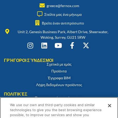
greece@fernox.com
Στείλτε μας ένα μήνυμα
Βρείτε έναν αντιπρόσωπο
Unit 2, Genesis Business Park, Albert Drive, Sheerwater,
Woking, Surrey, GU21 5RW
ΓΡΉΓΟΡΟΙ ΣΎΝΔΕΣΜΟΙ
Σχετικά με εμάς
Προϊόντα
Έγγραφα BIM
Λήψη δεδομένων προϊόντος
ΠΟΛΙΤΙΚΈΣ
Πιστοποιητικό συμμόρφωσης
Πολιτική για τα cookies
We use our own and third-party cookies and similar
technologies to give you the best browsing experience
Αποποίηση ευθύνης
possible, to improve our services and show you