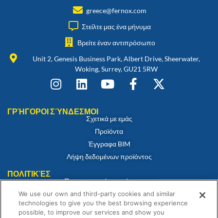
greece@fernox.com
Στείλτε μας ένα μήνυμα
Βρείτε έναν αντιπρόσωπο
Unit 2, Genesis Business Park, Albert Drive, Sheerwater,
Woking, Surrey, GU21 5RW
ΓΡΉΓΟΡΟΙ ΣΎΝΔΕΣΜΟΙ
Σχετικά με εμάς
Προϊόντα
Έγγραφα BIM
Λήψη δεδομένων προϊόντος
ΠΟΛΙΤΙΚΈΣ
Πιστοποιητικό συμμόρφωσης
Πολιτική για τα cookies
We use our own and third-party cookies and similar
technologies to give you the best browsing experience
Αποποίηση ευθύνης
possible, to improve our services and show you