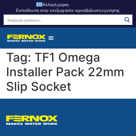
Αλλαγή χώρας
Εκπαίδευση στην επεξεργασία νερού
Δήλωση εγγύησης
Σημεία Πώλησης
Κέντρο Γνώσεων
Σχετικά Με Εμάς
Tag:
TF1 Omega
Installer Pack 22mm
Slip Socket