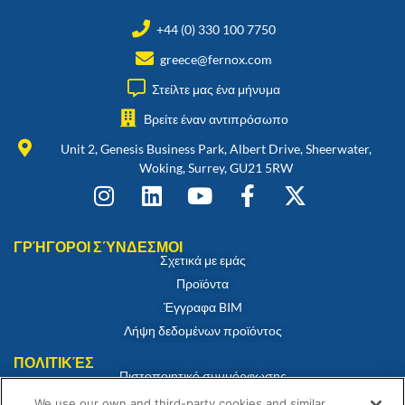
+44 (0) 330 100 7750
greece@fernox.com
Στείλτε μας ένα μήνυμα
Βρείτε έναν αντιπρόσωπο
Unit 2, Genesis Business Park, Albert Drive, Sheerwater,
Woking, Surrey, GU21 5RW
ΓΡΉΓΟΡΟΙ ΣΎΝΔΕΣΜΟΙ
Σχετικά με εμάς
Προϊόντα
Έγγραφα BIM
Λήψη δεδομένων προϊόντος
ΠΟΛΙΤΙΚΈΣ
Πιστοποιητικό συμμόρφωσης
Πολιτική για τα cookies
We use our own and third-party cookies and similar