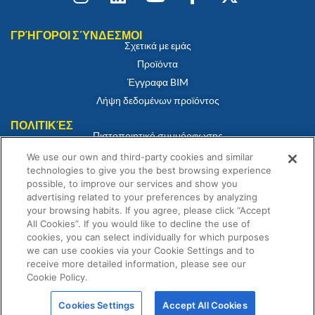
ΓΡΉΓΟΡΟΙ ΣΎΝΔΕΣΜΟΙ
Σχετικά με εμάς
Προϊόντα
Έγγραφα BIM
Λήψη δεδομένων προϊόντος
ΠΟΛΙΤΙΚΈΣ
Πιστοποιητικό συμμόρφωσης
Πολιτική για τα cookies
We use our own and third-party cookies and similar
technologies to give you the best browsing experience
Αποποίηση ευθύνης
possible, to improve our services and show you
Πολιτική απορρήτου
advertising related to your preferences by analyzing
Όροι και Προϋποθέσεις Πώλησης
your browsing habits. If you agree, please click “Accept
All Cookies”. If you would like to decline the use of
Δήλωση εγγύησης
cookies, you can select individually for which purposes
we can use cookies via your Cookie Settings and to
receive more detailed information, please see our
Cookie Policy.
© Fernox είναι μια επιχείρηση της Element Solutions Inc 2026. Με επιφύλαξη
Cookies Settings
Accept All Cookies
παντός δικαιώματος.