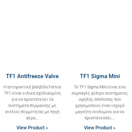
TF1 Antifreeze Valve
TF1 Sigma Mini
Η αντιψυκτική βαλβίδα Fernox
Το TF1 Sigma Mini είναι ένα
TF1 είναι ειδικά σχεδιασμένη
συμπαγές φίλτρο συστήματος
για να προστατεύει τα
υψηλής απόδοσης που
συστήματα θέρμανσης με
χρησιμοποιεί έναν ισχυρό
αντλίες θερμότητας με πηγή
μαγνήτη νεοδυμίου για να
αέρα
προστατεύσει
View Product »
View Product »