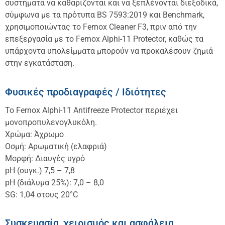
συστήματα να καθαρίζονται και να ξεπλένονται διεξοδικά,
σύμφωνα με τα πρότυπα BS 7593:2019 και Benchmark,
χρησιμοποιώντας το Fernox Cleaner F3, πριν από την
επεξεργασία με το Fernox Alphi-11 Protector, καθώς τα
υπάρχοντα υπολείμματα μπορούν να προκαλέσουν ζημιά
στην εγκατάσταση.
Φυσικές προδιαγραφές / Ιδιότητες
Το Fernox Alphi-11 Antifreeze Protector περιέχει
μονοπροπυλενογλυκόλη.
Χρώμα: Άχρωμο
Οσμή: Αρωματική (ελαφριά)
Μορφή: Διαυγές υγρό
pH (συγκ.) 7,5 – 7,8
pH (διάλυμα 25%): 7,0 – 8,0
SG: 1,04 στους 20°C
Συσκευασία, χειρισμός και ασφάλεια