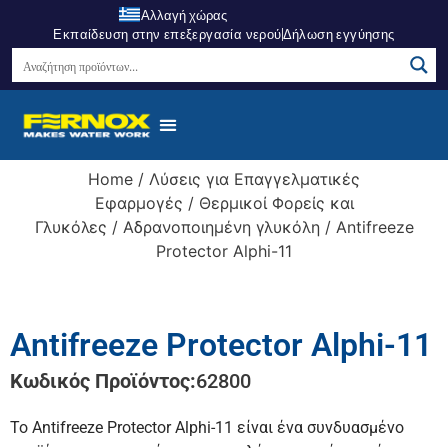
Αλλαγή χώρας
Εκπαίδευση στην επεξεργασία νερού
Δήλωση εγγύησης
Σημεία Πώλησης
Κέντρο Γνώσεων
Σχετικά Με Εμάς
Home
/
Λύσεις για Επαγγελματικές
Εφαρμογές
/
Θερμικοί Φορείς και
Γλυκόλες
/
Αδρανοποιημένη γλυκόλη
/ Antifreeze
Protector Alphi-11
Antifreeze Protector Alphi-11
Κωδικός Προϊόντος:
62800
Το Antifreeze Protector Alphi-11 είναι ένα συνδυασμένο