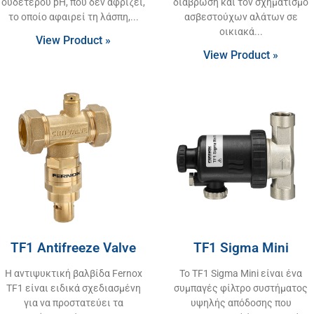
ουδέτερου pH, που δεν αφρίζει,
διάβρωση και τον σχηματισμό
το οποίο αφαιρεί τη λάσπη,
ασβεστούχων αλάτων σε
οικιακά
View Product »
View Product »
TF1 Antifreeze Valve
TF1 Sigma Mini
Η αντιψυκτική βαλβίδα Fernox
Το TF1 Sigma Mini είναι ένα
TF1 είναι ειδικά σχεδιασμένη
συμπαγές φίλτρο συστήματος
για να προστατεύει τα
υψηλής απόδοσης που