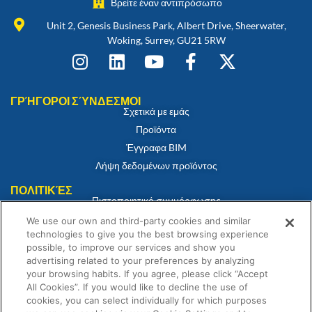
Βρείτε έναν αντιπρόσωπο
Unit 2, Genesis Business Park, Albert Drive, Sheerwater,
Woking, Surrey, GU21 5RW
ΓΡΉΓΟΡΟΙ ΣΎΝΔΕΣΜΟΙ
Σχετικά με εμάς
Προϊόντα
Έγγραφα BIM
Λήψη δεδομένων προϊόντος
ΠΟΛΙΤΙΚΈΣ
Πιστοποιητικό συμμόρφωσης
Πολιτική για τα cookies
We use our own and third-party cookies and similar
technologies to give you the best browsing experience
Αποποίηση ευθύνης
possible, to improve our services and show you
Πολιτική απορρήτου
advertising related to your preferences by analyzing
Όροι και Προϋποθέσεις Πώλησης
your browsing habits. If you agree, please click “Accept
All Cookies”. If you would like to decline the use of
Δήλωση εγγύησης
cookies, you can select individually for which purposes