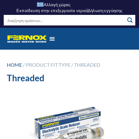
Αλλαγή χώρας
Εκπαίδευση στην επεξεργασία νερού
Δήλωση εγγύησης
HOME
/ PRODUCT FIT TYPE / THREADED
Threaded