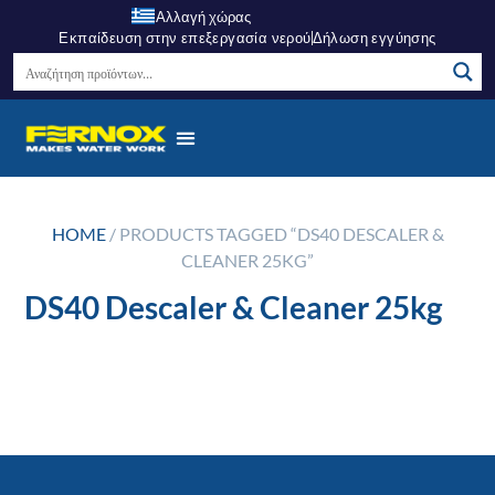
Αλλαγή χώρας
Εκπαίδευση στην επεξεργασία νερού
Δήλωση εγγύησης
HOME
/ PRODUCTS TAGGED “DS40 DESCALER &
CLEANER 25KG”
DS40 Descaler & Cleaner 25kg