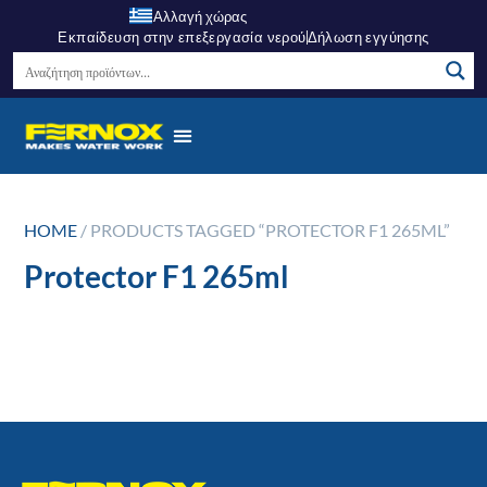
Αλλαγή χώρας
Εκπαίδευση στην επεξεργασία νερού
Δήλωση εγγύησης
HOME
/ PRODUCTS TAGGED “PROTECTOR F1 265ML”
Protector F1 265ml