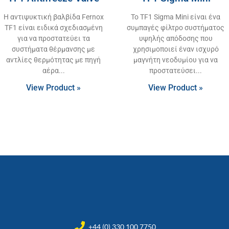
Η αντιψυκτική βαλβίδα Fernox
Το TF1 Sigma Mini είναι ένα
TF1 είναι ειδικά σχεδιασμένη
συμπαγές φίλτρο συστήματος
για να προστατεύει τα
υψηλής απόδοσης που
συστήματα θέρμανσης με
χρησιμοποιεί έναν ισχυρό
αντλίες θερμότητας με πηγή
μαγνήτη νεοδυμίου για να
αέρα
προστατεύσει
View Product »
View Product »
+44 (0) 330 100 7750