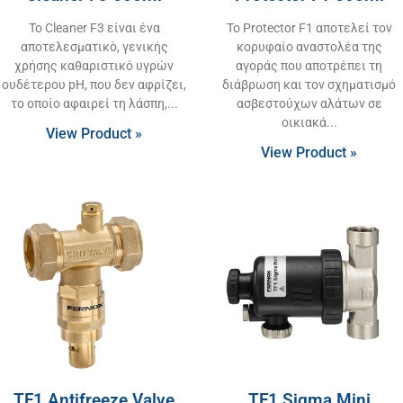
Το Cleaner F3 είναι ένα
Το Protector F1 αποτελεί τον
αποτελεσματικό, γενικής
κορυφαίο αναστολέα της
χρήσης καθαριστικό υγρών
αγοράς που αποτρέπει τη
ουδέτερου pH, που δεν αφρίζει,
διάβρωση και τον σχηματισμό
το οποίο αφαιρεί τη λάσπη,
ασβεστούχων αλάτων σε
οικιακά
View Product »
View Product »
TF1 Antifreeze Valve
TF1 Sigma Mini