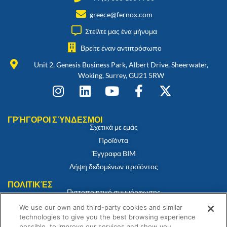
greece@fernox.com
Στείλτε μας ένα μήνυμα
Βρείτε έναν αντιπρόσωπο
Unit 2, Genesis Business Park, Albert Drive, Sheerwater,
Woking, Surrey, GU21 5RW
ΓΡΉΓΟΡΟΙ ΣΎΝΔΕΣΜΟΙ
Σχετικά με εμάς
Προϊόντα
Έγγραφα BIM
Λήψη δεδομένων προϊόντος
ΠΟΛΙΤΙΚΈΣ
Πιστοποιητικό συμμόρφωσης
Πολιτική για τα cookies
We use our own and third-party cookies and similar
technologies to give you the best browsing experience
Αποποίηση ευθύνης
possible, to improve our services and show you