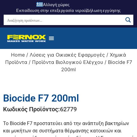
Αλλαγή χώρας
Εκπαίδευση στην επεξεργασία νερού
Δήλωση εγγύησης
Home
/
Λύσεις για Οικιακές Εφαρμογές
/
Χημικά
Προϊόντα
/
Προϊόντα Βιολογικού Ελέγχου
/ Biocide F7
200ml
Biocide F7 200ml
Κωδικός Προϊόντος:
62779
Το Biocide F7 προστατεύει από την ανάπτυξη βακτηρίων
και μυκήτων σε συστήματα θέρμανσης κατοικιών και