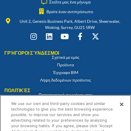
Στείλτε μας ένα μήνυμα
Βρείτε έναν αντιπρόσωπο
Unit 2, Genesis Business Park, Albert Drive, Sheerwater,
Woking, Surrey, GU21 5RW
ΓΡΉΓΟΡΟΙ ΣΎΝΔΕΣΜΟΙ
Σχετικά με εμάς
Προϊόντα
Έγγραφα BIM
Λήψη δεδομένων προϊόντος
ΠΟΛΙΤΙΚΈΣ
Πιστοποιητικό συμμόρφωσης
Πολιτική για τα cookies
We use our own and third-party cookies and similar
technologies to give you the best browsing experience
Αποποίηση ευθύνης
possible, to improve our services and show you
Πολιτική απορρήτου
advertising related to your preferences by analyzing
Όροι και Προϋποθέσεις Πώλησης
your browsing habits. If you agree, please click “Accept