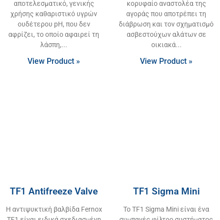
αποτελεσματικό, γενικής
κορυφαίο αναστολέα της
χρήσης καθαριστικό υγρών
αγοράς που αποτρέπει τη
ουδέτερου pH, που δεν
διάβρωση και τον σχηματισμό
αφρίζει, το οποίο αφαιρεί τη
ασβεστούχων αλάτων σε
λάσπη,
οικιακά
View Product »
View Product »
TF1 Antifreeze Valve
TF1 Sigma Mini
Η αντιψυκτική βαλβίδα Fernox
Το TF1 Sigma Mini είναι ένα
TF1 είναι ειδικά σχεδιασμένη
συμπαγές φίλτρο συστήματος