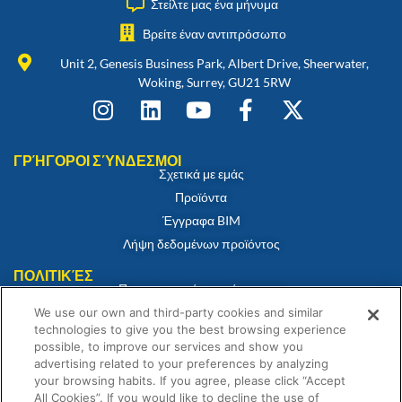
Στείλτε μας ένα μήνυμα
Βρείτε έναν αντιπρόσωπο
Unit 2, Genesis Business Park, Albert Drive, Sheerwater,
Woking, Surrey, GU21 5RW
ΓΡΉΓΟΡΟΙ ΣΎΝΔΕΣΜΟΙ
Σχετικά με εμάς
Προϊόντα
Έγγραφα BIM
Λήψη δεδομένων προϊόντος
ΠΟΛΙΤΙΚΈΣ
Πιστοποιητικό συμμόρφωσης
Πολιτική για τα cookies
We use our own and third-party cookies and similar
technologies to give you the best browsing experience
Αποποίηση ευθύνης
possible, to improve our services and show you
Πολιτική απορρήτου
advertising related to your preferences by analyzing
your browsing habits. If you agree, please click “Accept
Όροι και Προϋποθέσεις Πώλησης
All Cookies”. If you would like to decline the use of