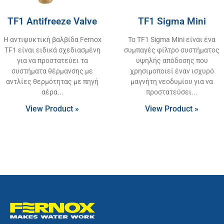
TF1 Antifreeze Valve
TF1 Sigma Mini
Η αντιψυκτική βαλβίδα Fernox
Το TF1 Sigma Mini είναι ένα
TF1 είναι ειδικά σχεδιασμένη
συμπαγές φίλτρο συστήματος
για να προστατεύει τα
υψηλής απόδοσης που
συστήματα θέρμανσης με
χρησιμοποιεί έναν ισχυρό
αντλίες θερμότητας με πηγή
μαγνήτη νεοδυμίου για να
αέρα
προστατεύσει
View Product »
View Product »