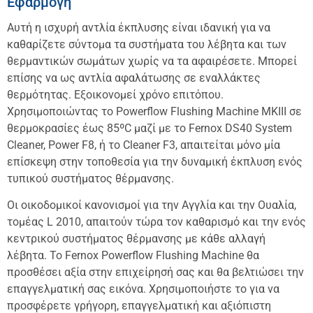
Εφαρμογή
Αυτή η ισχυρή αντλία έκπλυσης είναι ιδανική για να
καθαρίζετε σύντομα τα συστήματα του λέβητα και των
θερμαντικών σωμάτων χωρίς να τα αφαιρέσετε. Μπορεί
επίσης να ως αντλία αφαλάτωσης σε εναλλάκτες
θερμότητας. Εξοικονομεί χρόνο επιτόπου.
Χρησιμοποιώντας το Powerflow Flushing Machine MKIII σε
θερμοκρασίες έως 85ºC μαζί με το Fernox DS40 System
Cleaner, Power F8, ή το Cleaner F3, απαιτείται μόνο μία
επίσκεψη στην τοποθεσία για την δυναμική έκπλυση ενός
τυπικού συστήματος θέρμανσης.
Οι οικοδομικοί κανονισμοί για την Αγγλία και την Ουαλία,
τομέας L 2010, απαιτούν τώρα τον καθαρισμό και την ενός
κεντρικού συστήματος θέρμανσης με κάθε αλλαγή
λέβητα. Το Fernox Powerflow Flushing Machine θα
προσθέσει αξία στην επιχείρησή σας και θα βελτιώσει την
επαγγελματική σας εικόνα. Χρησιμοποιήστε το για να
προσφέρετε γρήγορη, επαγγελματική και αξιόπιστη