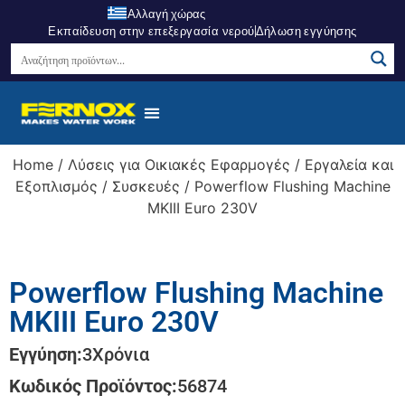
Αλλαγή χώρας
Εκπαίδευση στην επεξεργασία νερού
Δήλωση εγγύησης
Home
/
Λύσεις για Οικιακές Εφαρμογές
/
Εργαλεία και
Εξοπλισμός
/
Συσκευές
/ Powerflow Flushing Machine
MKIII Euro 230V
Powerflow Flushing Machine
MKIII Euro 230V
Εγγύηση:
3
Χρόνια
Κωδικός Προϊόντος:
56874