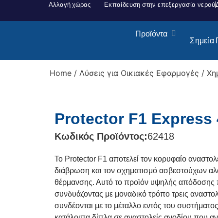
Αλλαγή χώρας
Εκπαίδευση στην επεξεργασία νερού
Προϊόντα
Σημεία
Home
/
Λύσεις για Οικιακές Εφαρμογές
/
Χη
Protector F1 Express
Κωδικός Προϊόντος:
62418
Το Protector F1 αποτελεί τον κορυφαίο αναστο
διάβρωση και τον σχηματισμό ασβεστούχων αλά
θέρμανσης. Αυτό το προϊόν υψηλής απόδοσης
συνδυάζοντας με μοναδικό τρόπο τρεις αναστολ
συνδέονται με το μέταλλο εντός του συστήματο
κατάλοιπα δίπλα σε αναστολείς ανοδίου που αντ