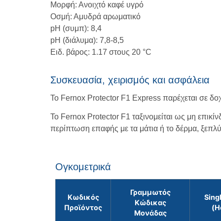
Μορφή: Ανοιχτό καφέ υγρό
Οσμή: Αμυδρά αρωματικό
pH (συμπ): 8,4
pH (διάλυμα): 7,8-8,5
Ειδ. βάρος: 1.17 στους 20 °C
Συσκευασία, χειρισμός και ασφάλεια
Το Fernox Protector F1 Express παρέχεται σε δο
Το Fernox Protector F1 ταξινομείται ως μη επικί
περίπτωση επαφής με τα μάτια ή το δέρμα, ξεπλ
Ογκομετρικά
Γραμμωτός
Κωδικός
Sing
Κώδικας
Προϊόντος
(H
Μονάδας