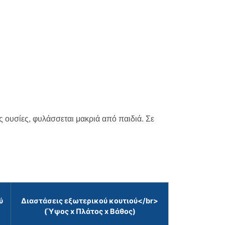
ές ουσίες, φυλάσσεται μακριά από παιδιά. Σε
ύ
Διαστάσεις εξωτερικού κουτιού</br>
(Ύψος x Πλάτος x Βάθος)