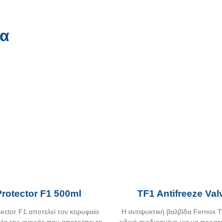
τα
Protector F1 500ml
TF1 Antifreeze Val
tector F1 αποτελεί τον κορυφαίο
Η αντιψυκτική βαλβίδα Fernox T