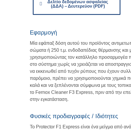
Δελτίο δεδομένων ασφαλείας
(ΔΔΑ) – Δευτερεύον (PDF)
Εφαρμογή
Μία εφάπαξ δόση αυτού του προϊόντος αντιμετωπ
σώματα ή 250 τ.μ. ενδοδαπέδιας θέρμανσης και
χρησιμοποιώντας τον κατάλληλο προσαρμογέα που
στο σύστημα χωρίς να χρειάζεται να αποστραγγισ
να εκκενωθεί από τυχόν ρύπους που έχουν συλλεχ
παρόμοιο, πρέπει να χρησιμοποιούνται χημικά π
καλά και να ξεπλένονται σύμφωνα με τους τοπι
το Fernox Cleaner F3 Express, πριν από την επ
στην εγκατάσταση.
Φυσικές προδιαγραφές / Ιδιότητες
Το Protector F1 Express είναι ένα μείγμα από α