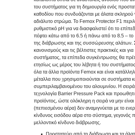
του συστήματος για τη δημιουργία ενός προστα
καθοδίου που συνδυάζονται με άλατα σκληρού 
αδιάλυτο στρώμα. Το Fernox Protector F1 περι
ρυθμιστικό pH για να διασφαλιστεί ότι το επίπ
πέφτει κάτω από το 6.5 ή πάνω από το 8.5 – το
της διάβρωσης και της συσσώρευσης αλάτων. 
κανονισμούς και τις βέλτιστες πρακτικές και 
συστήματος, τα επίπεδα συγκέντρωσης θα πρέπε
ετησίως ως μέρος του λέβητα ή του συστήματος.
όλα τα άλλα προϊόντα Fernox και είναι κατάλληλ
μέταλλα που χρησιμοποιούνται σε συστήματα κ
συμπεριλαμβανομένου του αλουμινίου. Η σειρά
τεχνολογία Barrier Pressure Pack και προωθητ
προϊόντος, ώστε ολόκληρη η σειρά να μην είνα
(πεπιεσμένου αέρα) δεν αναμιγνύεται με το εν
κίνδυνος εισόδου αέρα στο σύστημα, γεγονός π
μελλοντικό κίνδυνο διάβρωσης.
Προστατεύει από τη διάβρωση και τα άλα