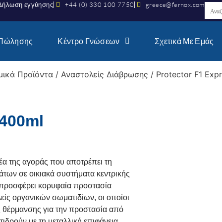
Δήλωση εγγύησης
+44 (0) 330 100 7750
greece@fernox.com
 Πώλησης
Κέντρο Γνώσεων
Σχετικά Με Εμάς
μικά Προϊόντα
/
Αναστολείς Διάβρωσης
/ Protector F1 Exp
 400ml
λέα της αγοράς που αποτρέπει τη
των σε οικιακά συστήματα κεντρικής
 προσφέρει κορυφαία προστασία
είς οργανικών σωματιδίων, οι οποίοι
ς θέρμανσης για την προστασία από
ιδρούν με τη μεταλλική επιφάνεια