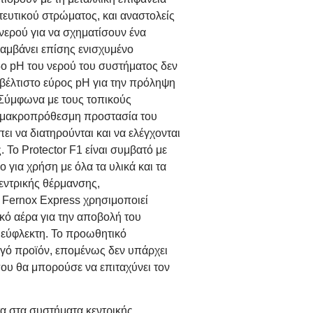
τευτικού στρώματος, και αναστολείς
νερού για να σχηματίσουν ένα
λαμβάνει επίσης ενισχυμένο
εδο pH του νερού του συστήματος δεν
 βέλτιστο εύρος pH για την πρόληψη
Σύμφωνα με τους τοπικούς
για μακροπρόθεσμη προστασία του
ι να διατηρούνται και να ελέγχονται
 Το Protector F1 είναι συμβατό με
ο για χρήση με όλα τα υλικά και τα
εντρικής θέρμανσης,
 Fernox Express χρησιμοποιεί
ικό αέρα για την αποβολή του
ι εύφλεκτη. Το προωθητικό
εργό προϊόν, επομένως δεν υπάρχει
ου θα μπορούσε να επιταχύνει τον
τα στα συστήματα κεντρικής