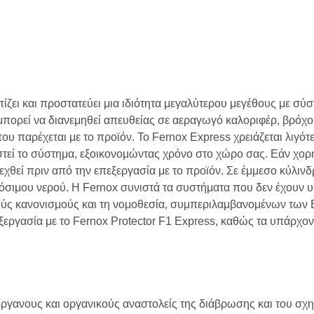
ίζει και προστατεύει μια ιδιότητα μεγαλύτερου μεγέθους με σύ
 μπορεί να διανεμηθεί απευθείας σε αεραγωγό καλοριφέρ, βρόχ
 παρέχεται με το προϊόν. Το Fernox Express χρειάζεται λιγότ
τεί το σύστημα, εξοικονομώντας χρόνο στο χώρο σας. Εάν χορηγ
θεί πριν από την επεξεργασία με το προϊόν. Σε έμμεσο κύλινδ
όσιμου νερού. Η Fernox συνιστά τα συστήματα που δεν έχουν υ
κούς κανονισμούς και τη νομοθεσία, συμπεριλαμβανομένων των
εξεργασία με το Fernox Protector F1 Express, καθώς τα υπάρχ
νόργανους και οργανικούς αναστολείς της διάβρωσης και του σχ