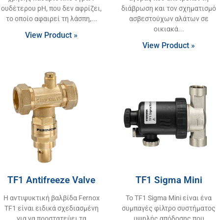
ουδέτερου pH, που δεν αφρίζει,
διάβρωση και τον σχηματισμό
το οποίο αφαιρεί τη λάσπη,
ασβεστούχων αλάτων σε
οικιακά
View Product »
View Product »
TF1 Antifreeze Valve
TF1 Sigma Mini
Η αντιψυκτική βαλβίδα Fernox
Το TF1 Sigma Mini είναι ένα
TF1 είναι ειδικά σχεδιασμένη
συμπαγές φίλτρο συστήματος
για να προστατεύει τα
υψηλής απόδοσης που