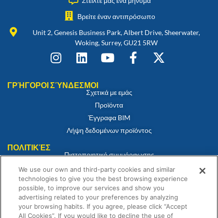
Στείλτε μας ένα μήνυμα
Βρείτε έναν αντιπρόσωπο
Unit 2, Genesis Business Park, Albert Drive, Sheerwater,
Woking, Surrey, GU21 5RW
ΓΡΉΓΟΡΟΙ ΣΎΝΔΕΣΜΟΙ
Σχετικά με εμάς
Προϊόντα
Έγγραφα BIM
Λήψη δεδομένων προϊόντος
ΠΟΛΙΤΙΚΈΣ
Πιστοποιητικό συμμόρφωσης
Πολιτική για τα cookies
We use our own and third-party cookies and similar
technologies to give you the best browsing experience
Αποποίηση ευθύνης
possible, to improve our services and show you
Πολιτική απορρήτου
advertising related to your preferences by analyzing
Όροι και Προϋποθέσεις Πώλησης
your browsing habits. If you agree, please click “Accept
All Cookies”. If you would like to decline the use of
Δήλωση εγγύησης