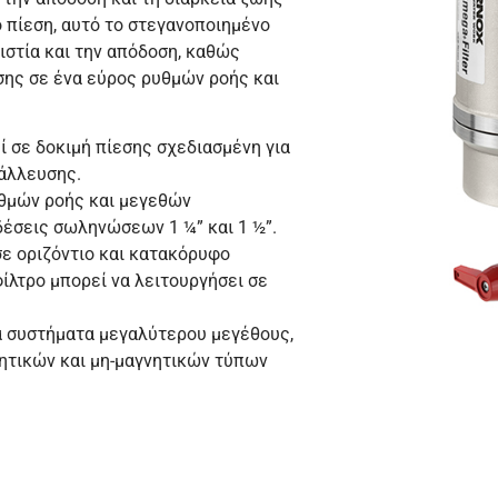
 πίεση, αυτό το στεγανοποιημένο
ιστία και την απόδοση, καθώς
ης σε ένα εύρος ρυθμών ροής και
 σε δοκιμή πίεσης σχεδιασμένη για
άλλευσης.
θμών ροής και μεγεθών
δέσεις σωληνώσεων 1 ¼” και 1 ½”.
ε οριζόντιο και κατακόρυφο
λτρο μπορεί να λειτουργήσει σε
α συστήματα μεγαλύτερου μεγέθους,
νητικών και μη-μαγνητικών τύπων