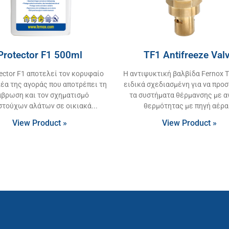
Protector F1 500ml
TF1 Antifreeze Val
tector F1 αποτελεί τον κορυφαίο
Η αντιψυκτική βαλβίδα Fernox T
έα της αγοράς που αποτρέπει τη
ειδικά σχεδιασμένη για να προ
άβρωση και τον σχηματισμό
τα συστήματα θέρμανσης με α
στούχων αλάτων σε οικιακά
θερμότητας με πηγή αέρα
View Product »
View Product »