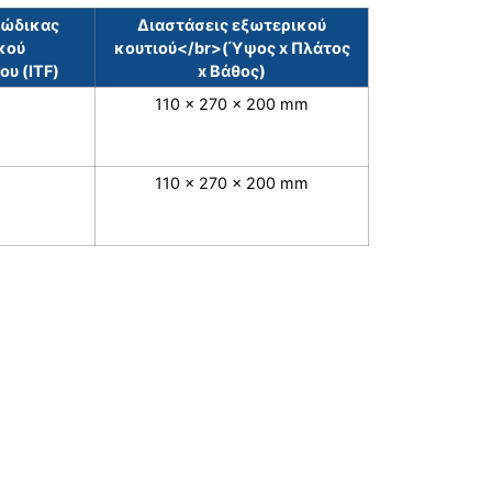
κώδικας
Διαστάσεις εξωτερικού
κού
κουτιού</br>(Ύψος x Πλάτος
υ (ITF)
x Βάθος)
110 x 270 x 200 mm
110 x 270 x 200 mm