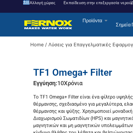
Αλλαγή χώρας
Εκπαίδευση στην επεξεργασία νερού
Προϊόντα
Σημεία
Home
/
Λύσεις για Επαγγελματικές Εφαρμο
TF1 Omega+ Filter
Εγγύηση:
10
Χρόνια
Το TF1 Omega+ Filter είναι ένα φίλτρο υψηλή
θέρμανσης, σχεδιασμένο για μεγαλύτερα, ελ
θέρμανσης και ψύξης. Χρησιμοποιεί μοναδική
Διαχωρισμού Σωματιδίων (HPS) και μαγνητικό
μαγνητικών και μη μαγνητικών υπολειμμάτων
κίνδυνο βλάβης του λέβητα και βελτιώνοντας