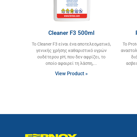
Cleaner F3 500ml
Το Cleaner F3 είναι ένα αποτελεσματικό,
Το Pro
γενικής χρήσης καθαριστικό υγρών
αναστολ
ουδέτερου pH, που δεν αφρίζει, το
δι
οποίο αφαιρεί τη λάσπη,
ασβε
View Product »