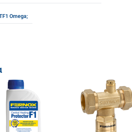
 TF1 Omega;
α