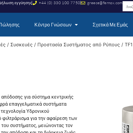
Δήλωση εγγύησης
+44 (0) 330 100 7750
greece@fernox.com
 Πώλησης
Κέντρο Γνώσεων
Σχετικά Με Εμάς
γές
/
Συσκευές
/
Προστασία Συστήματος από Ρύπους
/ TF1
ς απόδοσης για σύστημα κεντρικής
αφρά επαγγελματικά συστήματα
 τεχνολογία Υδρονικού
 φιλτράρισμα για την αφαίρεση των
 του συστήματος, μειώνοντας τον
 την απόδοση και τη διάρκεια ζωής