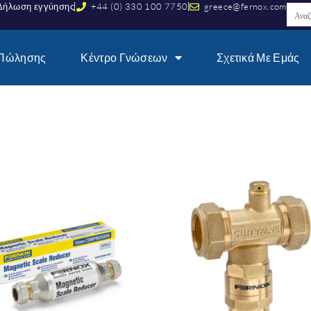
Δήλωση εγγύησης
+44 (0) 330 100 7750
greece@fernox.com
 Πώλησης
Κέντρο Γνώσεων
Σχετικά Με Εμάς