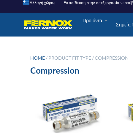
Αλλαγή χώρας
Εκπαίδευση στην επεξεργασία νερού
Προϊόντα
Σημεία
HOME
/ PRODUCT FIT TYPE / COMPRESSION
Compression