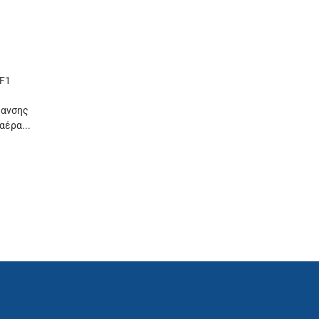
TF1
μανσης
αέρα...