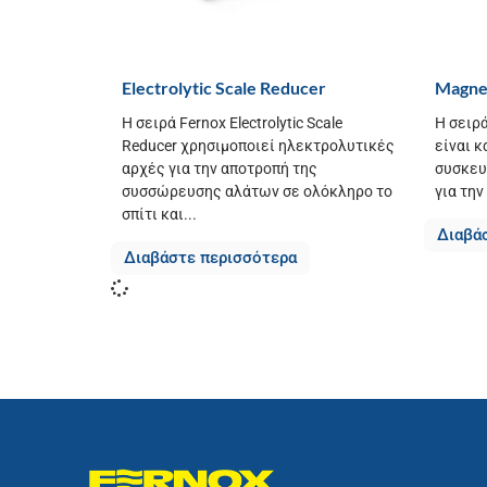
Electrolytic Scale Reducer
Magnet
Η σειρά Fernox Electrolytic Scale
Η σειρά
Reducer χρησιμοποιεί ηλεκτρολυτικές
είναι κ
αρχές για την αποτροπή της
συσκευ
συσσώρευσης αλάτων σε ολόκληρο το
για την
σπίτι και...
Διαβά
Διαβάστε περισσότερα