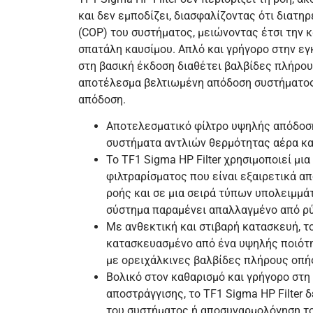
και δεν εμποδίζει, διασφαλίζοντας ότι διατη
(COP) του συστήματος, μειώνοντας έτσι την 
σπατάλη καυσίμου. Απλό και γρήγορο στην εγκ
στη βασική έκδοση διαθέτει βαλβίδες πλήρου
αποτέλεσμα βελτιωμένη απόδοση συστήματος
απόδοση.
Αποτελεσματικό φίλτρο υψηλής απόδοση
συστήματα αντλιών θερμότητας αέρα κα
Το TF1 Sigma HP Filter χρησιμοποιεί μι
φιλτραρίσματος που είναι εξαιρετικά 
ροής και σε μια σειρά τύπων υπολειμμάτ
σύστημα παραμένει απαλλαγμένο από ρ
Με ανθεκτική και στιβαρή κατασκευή, το 
κατασκευασμένο από ένα υψηλής ποιότ
με ορειχάλκινες βαλβίδες πλήρους οπής
Βολικό στον καθαρισμό και γρήγορο στ
αποστράγγισης, το TF1 Sigma HP Filter 
του συστήματος ή αποσυναρμολόγηση το