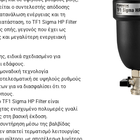
ρείται ο συντελεστής απόδοσης
κατανάλωση ενέργειας και τη
ατάσταση, το TF1 Sigma HP Filter
ς οπής, γεγονός που έχει ως
 και μεγαλύτερη ενεργειακή
ς, ειδικά σχεδιασμένο για
ι εδάφους.
α μοναδική τεχνολογία
αποτελεσματική σε υψηλούς ρυθμούς
ων για να διασφαλίσει ότι το
ύπους.
TF1 Sigma HP Filter είναι
ητας ενισχυμένο πολυμερές γυαλί
 στη βασική έκδοση.
η συντήρηση μέσω της βαλβίδας
δεν απαιτεί τερματισμό λειτουργίας
υ φίλτρου, με αποτέλεσμα λιγότερο