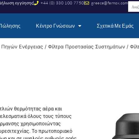
Δήλωση εγγύησης
+44 (0) 330 100 7750
greece@fernox.com
 Πώλησης
Κέντρο Γνώσεων
Σχετικά Με Εμάς
 Πηγών Ενέργειας
/
Φίλτρα Προστασίας Συστημάτων
/
Φίλ
ντλιών θερμότητας αέρα και
οτελεσματικά όλους τους τύπους
έρμανσης χρησιμοποιώντας
υρεσιτεχνίας. Το πρωτοποριακό
κόμη και σε υψηλούς ρυθμούς ροής,