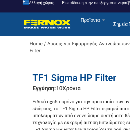
Αλλαγή χώρας
Εκπαίδευση στην επεξεργασία νερού
Προϊόντα
Σημεία
Home
/
Λύσεις για Εφαρμογές Ανανεώσιμων
Filter
TF1 Sigma HP Filter
Εγγύηση:
10
Χρόνια
Ειδικά σχεδιασμένο για την προστασία των α
εδάφους, το TF1 Sigma HP Filter αφαιρεί απ
υπολειμμάτων από ανανεώσιμα συστήματα θ
τεχνολογία με εκκρεμή αίτηση διπλώματος ε
TF1 Sigma HP Filter δεν περιορίζει τη ροή, α