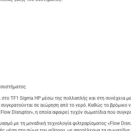
 συστήματος
 στο TF1 Sigma HP μέσω της πολλαπλής και στη συνέχεια μετ
συγκρατούνται σε αιώρηση από το νερό. Καθώς το βρόμικο νε
Flow Disruptor», η οποία αφαιρεί τυχόν σωματίδια που συγκρ
ασμό με τη μοναδική τεχνολογία φιλτραρίσματος «Flow Disru
ς μέσα στο σώμα του φίλτρου, με αποτέλεσμα τα σωματίδια ν