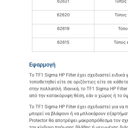
62621
Τύπος 
62620
Τύπος 
62619
Τύπο
62615
Τύπος 
Εφαρμογή
Το TF1 Sigma HP Filter έχει σχεδιαστεί ειδικ
τοποθετηθεί είτε σε οριζόντιες είτε σε κάθε
στην πολλαπλή. Ιδανικά, το TF1 Sigma HP Filt
από την κατακόρυφη θέση, εάν ο χώρος ή το ύ
Το TF1 Sigma HP Filter έχει σχεδιαστεί για 
μπορεί να βλάψουν ή να μπλοκάρουν εξαρτήματ
Protector θα αποτρέψει μακροπρόθεσμα τον σχ
τον κίνδυνο πρόωρης βλάβης ή μειωμένης διά