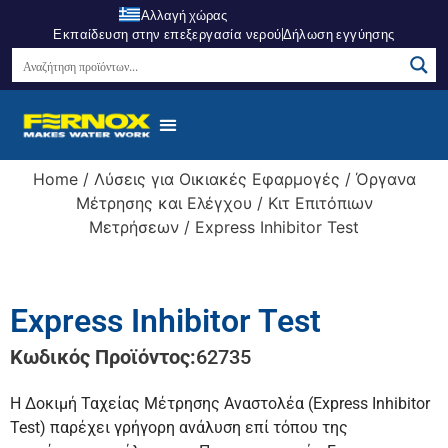
Αλλαγή χώρας
Εκπαίδευση στην επεξεργασία νερού
Δήλωση εγγύησης
Home
/
Λύσεις για Οικιακές Εφαρμογές
/
Όργανα
Μέτρησης και Ελέγχου
/
Κιτ Επιτόπιων
Μετρήσεων
/ Express Inhibitor Test
Express Inhibitor Test
Κωδικός Προϊόντος:
62735
Η Δοκιμή Ταχείας Μέτρησης Αναστολέα (Express Inhibitor
Test) παρέχει γρήγορη ανάλυση επί τόπου της