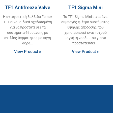
TF1 Antifreeze Valve
TF1 Sigma Mini
Η αντιψυκτική βαλβίδα Fernox
Το TF1 Sigma Mini είναι ένα
TF1 είναι ειδικά σχεδιασμένη
συμπαγές φίλτρο συστήματος
για να προστατεύει τα
υψηλής απόδοσης που
συστήματα θέρμανσης με
χρησιμοποιεί έναν ισχυρό
αντλίες θερμότητας με πηγή
μαγνήτη νεοδυμίου για να
αέρα
προστατεύσει
View Product »
View Product »