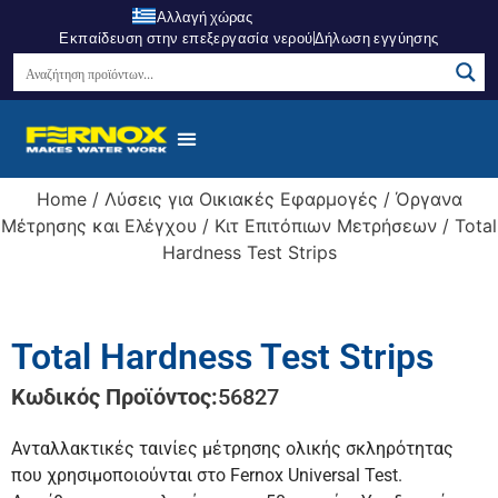
Αλλαγή χώρας
Εκπαίδευση στην επεξεργασία νερού
Δήλωση εγγύησης
Σημεία Πώλησης
Κέντρο Γνώσεων
Σχετικά Με Εμάς
Home
/
Λύσεις για Οικιακές Εφαρμογές
/
Όργανα
Μέτρησης και Ελέγχου
/
Κιτ Επιτόπιων Μετρήσεων
/ Total
Hardness Test Strips
Total Hardness Test Strips
Κωδικός Προϊόντος:
56827
Ανταλλακτικές ταινίες μέτρησης ολικής σκληρότητας
που χρησιμοποιούνται στο Fernox Universal Test.