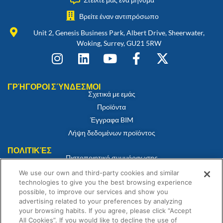
Βρείτε έναν αντιπρόσωπο
Unit 2, Genesis Business Park, Albert Drive, Sheerwater,
Woking, Surrey, GU21 5RW
ΓΡΉΓΟΡΟΙ ΣΎΝΔΕΣΜΟΙ
Σχετικά με εμάς
Προϊόντα
Έγγραφα BIM
Λήψη δεδομένων προϊόντος
ΠΟΛΙΤΙΚΈΣ
Πιστοποιητικό συμμόρφωσης
Πολιτική για τα cookies
We use our own and third-party cookies and similar
technologies to give you the best browsing experience
Αποποίηση ευθύνης
possible, to improve our services and show you
Πολιτική απορρήτου
advertising related to your preferences by analyzing
Όροι και Προϋποθέσεις Πώλησης
your browsing habits. If you agree, please click “Accept
All Cookies”. If you would like to decline the use of
Δήλωση εγγύησης