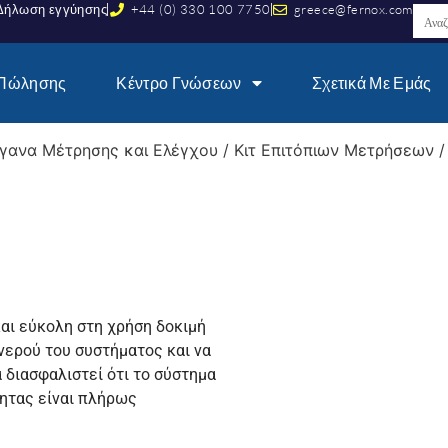
Δήλωση εγγύησης
+44 (0) 330 100 7750
greece@fernox.com
 Πώλησης
Κέντρο Γνώσεων
Σχετικά Με Εμάς
γανα Μέτρησης και Ελέγχου
/
Κιτ Επιτόπιων Μετρήσεων
/
και εύκολη στη χρήση δοκιμή
 νερού του συστήματος και να
 διασφαλιστεί ότι το σύστημα
βητας είναι πλήρως