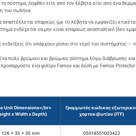
 το σύστημα, ληφθέν είτε από τον λέβητα είτε από ένα θερμ
ση του σωλήνα.
α αναστέλλεται επαρκώς (με το λέβητα να εμφανίζει ετικέτα
ύστημα ενδέχεται να μην είναι επαρκώς ανασταλτικό (δεν εμ
 ενδείξεις ότι υπάρχουν ρύποι στο νερό του συστήματος – το
ς ένα πολύ βρώμικο και βρώμικο σύστημα λόγω διάβρωσης κα
 προσαρμόστε ένα φίλτρο Fernox και δόση με Fernox Protector +
le Unit Dimensions</br>
Γραμμωτός κώδικας εξωτερικο
eight x Width x Depth)
χαρτοκιβωτίου (ITF)
126 x 35 x 35 mm
05014551003422