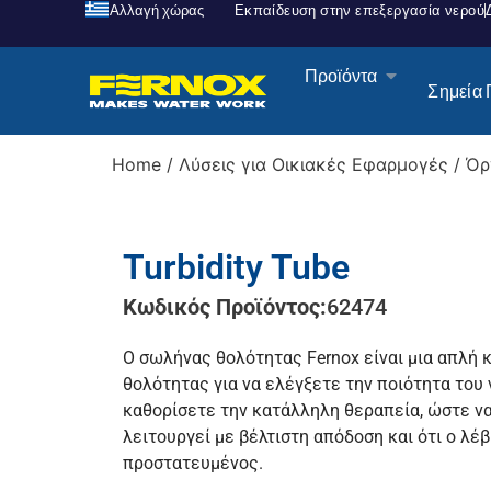
Αλλαγή χώρας
Εκπαίδευση στην επεξεργασία νερού
Προϊόντα
Σημεία
Home
/
Λύσεις για Οικιακές Εφαρμογές
/
Όρ
Turbidity Tube
Κωδικός Προϊόντος:
62474
Ο σωλήνας θολότητας Fernox είναι μια απλή 
θολότητας για να ελέγξετε την ποιότητα του
καθορίσετε την κατάλληλη θεραπεία, ώστε να
λειτουργεί με βέλτιστη απόδοση και ότι ο λέ
προστατευμένος.