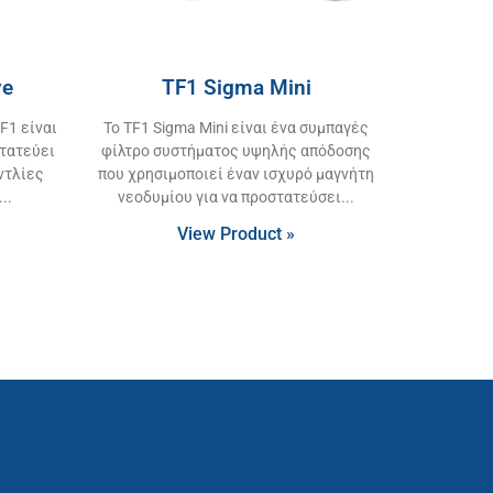
ve
TF1 Sigma Mini
F1 είναι
Το TF1 Sigma Mini είναι ένα συμπαγές
στατεύει
φίλτρο συστήματος υψηλής απόδοσης
ντλίες
που χρησιμοποιεί έναν ισχυρό μαγνήτη
νεοδυμίου για να προστατεύσει
View Product »