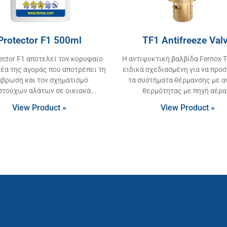
Protector F1 500ml
TF1 Antifreeze Val
tector F1 αποτελεί τον κορυφαίο
Η αντιψυκτική βαλβίδα Fernox T
έα της αγοράς που αποτρέπει τη
ειδικά σχεδιασμένη για να προ
άβρωση και τον σχηματισμό
τα συστήματα θέρμανσης με α
στούχων αλάτων σε οικιακά
θερμότητας με πηγή αέρα
View Product »
View Product »