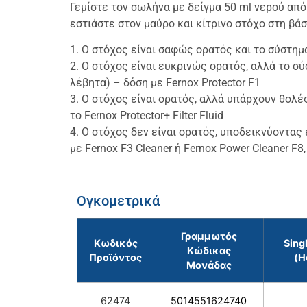
Γεμίστε τον σωλήνα με δείγμα 50 ml νερού από
εστιάστε στον μαύρο και κίτρινο στόχο στη βά
1. Ο στόχος είναι σαφώς ορατός και το σύστημ
2. Ο στόχος είναι ευκρινώς ορατός, αλλά το σ
λέβητα) – δόση με Fernox Protector F1
3. Ο στόχος είναι ορατός, αλλά υπάρχουν θολές
το Fernox Protector+ Filter Fluid
4. Ο στόχος δεν είναι ορατός, υποδεικνύοντα
με Fernox F3 Cleaner ή Fernox Power Cleaner F8,
Ογκομετρικά
Γραμμωτός
Κωδικός
Sing
Κώδικας
Προϊόντος
(H
Μονάδας
62474
5014551624740