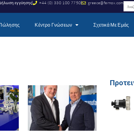
Δήλωση εγγύησης
+44 (0) 330 100 7750
greece@fernox.com
 Πώλησης
Κέντρο Γνώσεων
Σχετικά Με Εμάς
Προτει