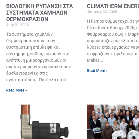
ΒΙΟΛΟΓΙΚΗ ΡΥΠΑΝΣΗ ΣΤΑ
CLIMATHERM ENERG
January 22, 2026
ΣΥΣΤΗΜΑΤΑ ΧΑΜΗΛΩΝ
ΘΕΡΜΟΚΡΑΣΙΩΝ
Η Fernox συμμετέχει στη
July 21, 2026
Climatherm Energy 2026, 
Τα συστήματα χαμηλών
Φεβρουαρίου έως 1 Μαρτ
θερμοκρασιών απαιτούν
παρουσιάζοντας εξειδικ
συστηματική επίβλεψη και
λύσεις επεξεργασίας νερ
συντήρηση, καθώς ευνοούν την
εκφράζουν τη φιλοσοφία 
ανάπτυξη μικροοργανισμών οι
Makes
οποίοι μπορούν να προκαλέσουν
Read More »
δυσλειτουργίες στις
εγκαταστάσεις. Παρ’ όλα αυτά,
Read More »