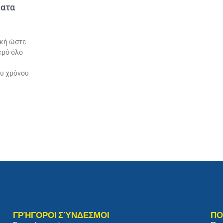
ματα
ική ώστε
ερό όλο
ου χρόνου
ΓΡΉΓΟΡΟΙ ΣΎΝΔΕΣΜΟΙ
ΠΟ