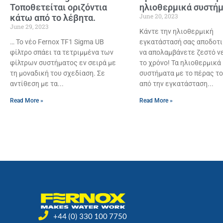
Τοποθετείται οριζόντια
ηλιοθερμικά συστή
June 20, 2023
κάτω από το λέβητα.
June 29, 2023
Κάντε την ηλιοθερμική
… Το νέο Fernox TF1 Sigma UB
εγκατάστασή σας αποδοτ
φίλτρο σπάει τα τετριμμένα των
να απολαμβάνετε ζεστό ν
φίλτρων συστήματος εν σειρά με
το χρόνο! Τα ηλιοθερμικά
τη μοναδική του σχεδίαση. Σε
συστήματα με το πέρας τ
αντίθεση με τα
από την εγκατάσταση
Read More »
Read More »
+44 (0) 330 100 7750