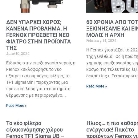
ΔΕΝ ΥΠΑΡΧΕΙ ΧΩΡΟΣ;
60 ΧΡΟΝΙΑ ΑΠΟ ΤΟ
ΚΑΝΕΝΑ ΠΡΟΒΛΗΜΑ. Η
ΞΕΚΙΝΗΣΑΜΕ ΚΑΙ ΕΙ
FERNOX ΠΡΟΣΘΕΤΕΙ ΝΕΟ
ΜΟΛΙΣ Η ΑΡΧΗ
February 14, 2024
ΦΙΛΤΡΟ ΣΤΗΝ ΠΡΟΪΟΝΤΑ
ΤΗΣ
Η Fernox γιορτάζει το 202
June 10, 2024
της γενέθλια. Ως η πρώτη
Ειδικός στην επεξεργασία νερού, η
χημικής επεξεργασίας νε
Fernox κυκλοφόρησε το νέο
κόσμο, τις τελευταίες έξι
εξαιρετικά συμπαγές φίλτρο, το
δεκαετίες η Fernox πρωτ
TF1 SigmaMini, παρέχοντας μια
Read More »
πρακτική λύση για τα συστήματα
θέρμανσης με περιορισμένο
Read More »
Το νέο φίλτρο
Ήλιος… η πιο καθαρ
εξοικονόμησης χώρου
ενέργειας! Πακέτο
Fernox TF1 Sigma UB –
προϊόντων Fernox γ