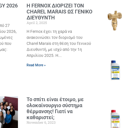
Y 2026
Η FERNOX ΔΙΟΡΙΖΕΙ ΤΟΝ
CHAREL MARAIS ΩΣ ΓΕΝΙΚΟ
ΔΙΕΥΘΥΝΤΗ
ν
April 2, 2025
από 27
ίου 2026,
Η Fernox έχει τη χαρά να
ευμένες
ανακοινώσει τον διορισμό του
ού που
Charel Marais στη θέση του Γενικού
μας:
Διευθυντή, με ισχύ από την 1η
Απριλίου 2025. Η
Read More »
Το σπίτι είναι έτοιμο, με
ολοκαίνουργιο σύστημα
θέρμανσης! Γιατί να
καθαριστεί;
November 6, 2023